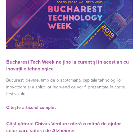
Bucharest Tech Week ne ține la curent și în acest an cu
inovațiile tehnologice
București devine, timp de o săptămână, capitala tehnologiilor
inovatoare și a soluțiilor high-end ce vor fi prezentate în cadrul
festivalului…
Citește articolul complet
Câștigătorul Chivas Venture oferă o mână de ajutor
celor care suferă de Alzheimer