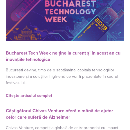
Bucharest Tech Week ne ține la curent și în acest an cu
inovațiile tehnologice
București devine, timp de o săptămână, capitala tehnologiilor
inovatoare și a soluțiilor high-end ce vor fi prezentate în cadrul
festivalului…
Citește articolul complet
Câștigătorul Chivas Venture oferă o mână de ajutor
celor care suferă de Alzheimer
Chivas Venture, competiția globală de antreprenoriat cu impact