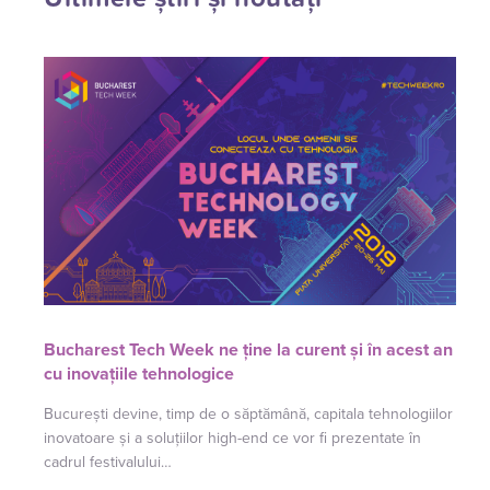
Bucharest Tech Week ne ține la curent și în acest an
cu inovațiile tehnologice
București devine, timp de o săptămână, capitala tehnologiilor
inovatoare și a soluțiilor high-end ce vor fi prezentate în
cadrul festivalului…