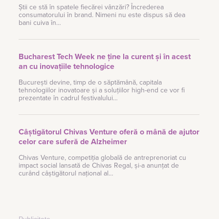
Știi ce stă în spatele fiecărei vânzări? Încrederea
consumatorului în brand. Nimeni nu este dispus să dea
bani cuiva în…
Bucharest Tech Week ne ține la curent și în acest
an cu inovațiile tehnologice
București devine, timp de o săptămână, capitala
tehnologiilor inovatoare și a soluțiilor high-end ce vor fi
prezentate în cadrul festivalului…
Câștigătorul Chivas Venture oferă o mână de ajutor
celor care suferă de Alzheimer
Chivas Venture, competiția globală de antreprenoriat cu
impact social lansată de Chivas Regal, și-a anunțat de
curând câștigătorul național al…