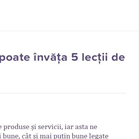
oate învăța 5 lecții de
produse și servicii, iar asta ne
i bune, cât și mai puțin bune legate