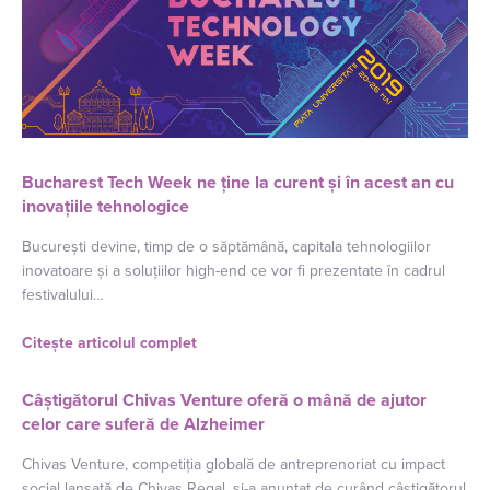
Bucharest Tech Week ne ține la curent și în acest an cu
inovațiile tehnologice
București devine, timp de o săptămână, capitala tehnologiilor
inovatoare și a soluțiilor high-end ce vor fi prezentate în cadrul
festivalului…
Citește articolul complet
Câștigătorul Chivas Venture oferă o mână de ajutor
celor care suferă de Alzheimer
Chivas Venture, competiția globală de antreprenoriat cu impact
social lansată de Chivas Regal, și-a anunțat de curând câștigătorul