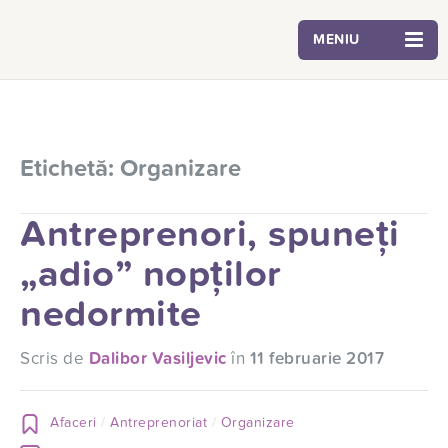
MENIU
Etichetă:
Organizare
Antreprenori, spuneți
„adio” nopților
nedormite
Scris de
Dalibor Vasiljevic
în
11 februarie 2017
Afaceri
Antreprenoriat
Organizare