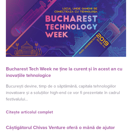
Bucharest Tech Week ne ține la curent și în acest an cu
inovațiile tehnologice
București devine, timp de o săptămână, capitala tehnologiilor
inovatoare și a soluțiilor high-end ce vor fi prezentate în cadrul
festivalului…
Citește articolul complet
Câștigătorul Chivas Venture oferă o mână de ajutor