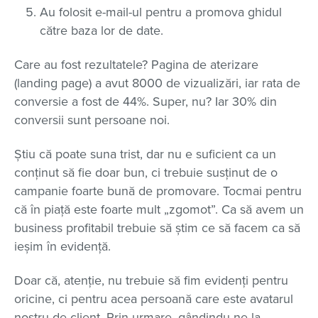
Au folosit e-mail-ul pentru a promova ghidul
către baza lor de date.
Care au fost rezultatele? Pagina de aterizare
(landing page) a avut 8000 de vizualizări, iar rata de
conversie a fost de 44%. Super, nu? Iar 30% din
conversii sunt persoane noi.
Știu că poate suna trist, dar nu e suficient ca un
conținut să fie doar bun, ci trebuie susținut de o
campanie foarte bună de promovare. Tocmai pentru
că în piață este foarte mult „zgomot”. Ca să avem un
business profitabil trebuie să știm ce să facem ca să
ieșim în evidență.
Doar că, atenție, nu trebuie să fim evidenți pentru
oricine, ci pentru acea persoană care este avatarul
nostru de client. Prin urmare, gândindu-ne la