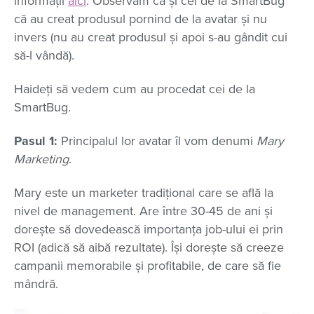
informații
aici
. Observăm că și cei de la SmartBug
că au creat produsul pornind de la avatar și nu
invers (nu au creat produsul și apoi s-au gândit cui
să-l vândă).
Haideți să vedem cum au procedat cei de la
SmartBug.
Pasul 1:
Principalul lor avatar îl vom denumi
Mary
Marketing
.
Mary este un marketer tradițional care se află la
nivel de management. Are între 30-45 de ani și
dorește să dovedească importanța job-ului ei prin
ROI (adică să aibă rezultate). Își dorește să creeze
campanii memorabile și profitabile, de care să fie
mândră.