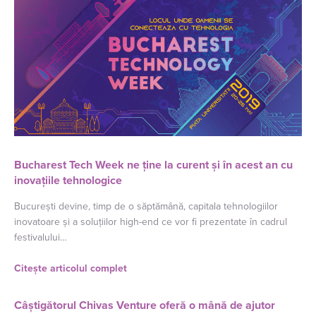
Bucharest Tech Week ne ține la curent și în acest an cu
inovațiile tehnologice
București devine, timp de o săptămână, capitala tehnologiilor
inovatoare și a soluțiilor high-end ce vor fi prezentate în cadrul
festivalului…
Citește articolul complet
Câștigătorul Chivas Venture oferă o mână de ajutor