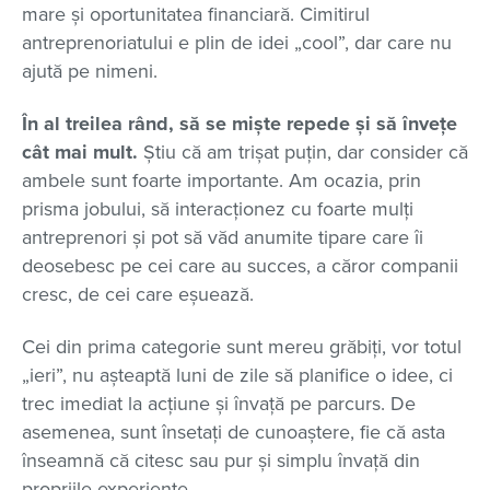
mare și oportunitatea financiară. Cimitirul
antreprenoriatului e plin de idei „cool”, dar care nu
ajută pe nimeni.
În al treilea rând, să se miște repede și să învețe
cât mai mult.
Știu că am trișat puțin, dar consider că
ambele sunt foarte importante. Am ocazia, prin
prisma jobului, să interacționez cu foarte mulți
antreprenori și pot să văd anumite tipare care îi
deosebesc pe cei care au succes, a căror companii
cresc, de cei care eșuează.
Cei din prima categorie sunt mereu grăbiți, vor totul
„ieri”, nu așteaptă luni de zile să planifice o idee, ci
trec imediat la acțiune și învață pe parcurs. De
asemenea, sunt însetați de cunoaștere, fie că asta
înseamnă că citesc sau pur și simplu învață din
propriile experiențe.