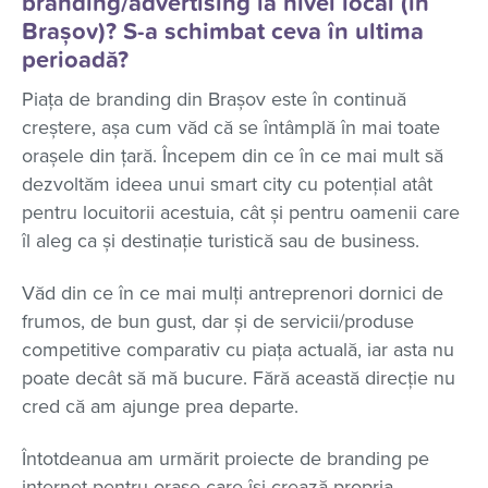
branding/advertising la nivel local (în
Brașov)? S-a schimbat ceva în ultima
perioadă?
Piața de branding din Brașov este în continuă
creștere, așa cum văd că se întâmplă în mai toate
orașele din țară. Începem din ce în ce mai mult să
dezvoltăm ideea unui smart city cu potențial atât
pentru locuitorii acestuia, cât și pentru oamenii care
îl aleg ca și destinație turistică sau de business.
Văd din ce în ce mai mulți antreprenori dornici de
frumos, de bun gust, dar și de servicii/produse
competitive comparativ cu piața actuală, iar asta nu
poate decât să mă bucure. Fără această direcție nu
cred că am ajunge prea departe.
Întotdeanua am urmărit proiecte de branding pe
internet pentru orașe care își crează propria