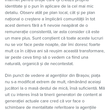
identitate și o pun în aplicare de la cel mai mic
detaliu. Observ atât pe plan local, cât și pe plan
național o creștere a împlicării comunității în tot
acest demers fără a fi nevoie neapărat de o
remunerație consistentă, iar asta consider că este
un mare plus. Sunt conștient că toate aceste lucruri
nu se vor face peste noapte, dar îmi doresc foarte
mult ca în câțiva ani să reușim această transformare,
iar peste ceva timp să o vedem ca fiind una
naturală, organică și de necontestat.
Din punct de vedere al agențiilor din Brașov, piața
nu s-a modificat extrem de mult, rămânând aceiași
jucători la o masă destul de mică, însă suficientă. Mă
uit cu interes însă la tinerii generatori de content ai
generației actuale care cred că vor face o
schimbare de mentalitate referitoare la agențiile