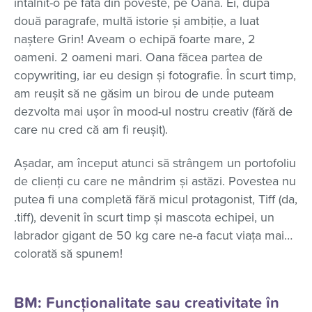
întâlnit-o pe fata din poveste, pe Oana. Ei, după
două paragrafe, multă istorie și ambiție, a luat
naștere Grin! Aveam o echipă foarte mare, 2
oameni. 2 oameni mari. Oana făcea partea de
copywriting, iar eu design și fotografie. În scurt timp,
am reușit să ne găsim un birou de unde puteam
dezvolta mai ușor în mood-ul nostru creativ (fără de
care nu cred că am fi reușit).
Așadar, am început atunci să strângem un portofoliu
de clienți cu care ne mândrim și astăzi. Povestea nu
putea fi una completă fără micul protagonist, Tiff (da,
.tiff), devenit în scurt timp și mascota echipei, un
labrador gigant de 50 kg care ne-a facut viața mai…
colorată să spunem!
BM: Funcționalitate sau creativitate în