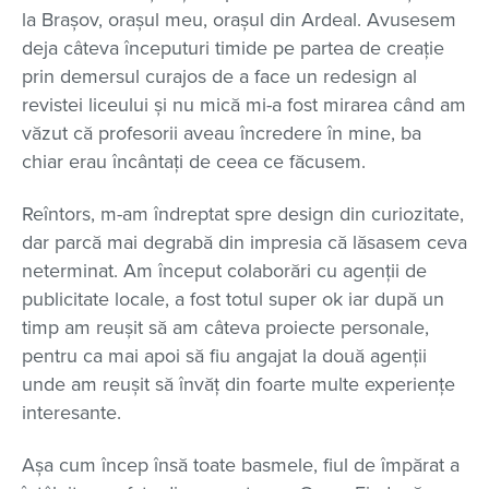
la Brașov, orașul meu, orașul din Ardeal. Avusesem
deja câteva începuturi timide pe partea de creație
prin demersul curajos de a face un redesign al
revistei liceului și nu mică mi-a fost mirarea când am
văzut că profesorii aveau încredere în mine, ba
chiar erau încântați de ceea ce făcusem.
Reîntors, m-am îndreptat spre design din curiozitate,
dar parcă mai degrabă din impresia că lăsasem ceva
neterminat. Am început colaborări cu agenții de
publicitate locale, a fost totul super ok iar după un
timp am reușit să am câteva proiecte personale,
pentru ca mai apoi să fiu angajat la două agenții
unde am reușit să învăț din foarte multe experiențe
interesante.
Așa cum încep însă toate basmele, fiul de împărat a