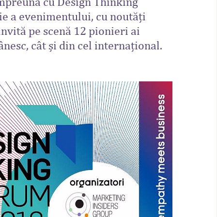
împreună cu Design Thinking
ție a evenimentului, cu noutăți
nvită pe scenă 12 pionieri ai
esc, cât și din cel internațional.