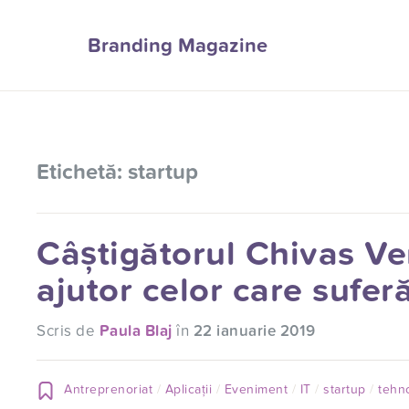
Branding Magazine
Etichetă:
startup
Câștigătorul Chivas V
ajutor celor care sufe
Scris de
Paula Blaj
în
22 ianuarie 2019
Antreprenoriat
Aplicații
Eveniment
IT
startup
tehn