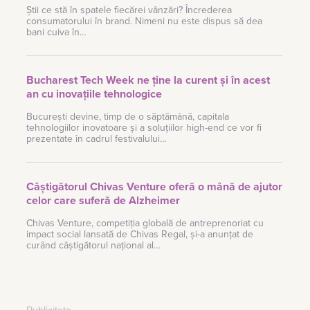
Știi ce stă în spatele fiecărei vânzări? Încrederea
consumatorului în brand. Nimeni nu este dispus să dea
bani cuiva în…
Bucharest Tech Week ne ține la curent și în acest
an cu inovațiile tehnologice
București devine, timp de o săptămână, capitala
tehnologiilor inovatoare și a soluțiilor high-end ce vor fi
prezentate în cadrul festivalului…
Câștigătorul Chivas Venture oferă o mână de ajutor
celor care suferă de Alzheimer
Chivas Venture, competiția globală de antreprenoriat cu
impact social lansată de Chivas Regal, și-a anunțat de
curând câștigătorul național al…