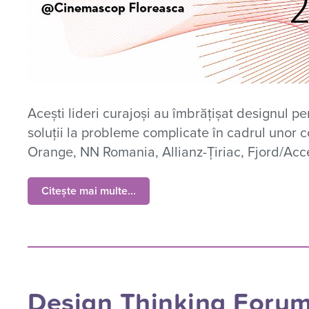
Acești lideri curajoși au îmbrățișat designul p
soluții la probleme complicate în cadrul unor
Orange, NN Romania, Allianz-Țiriac, Fjord/Acce
Citește mai multe...
Design Thinking Forum 